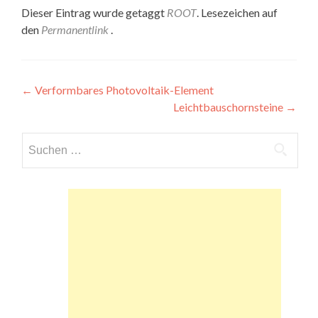
Dieser Eintrag wurde getaggt
ROOT
. Lesezeichen auf
den
Permanentlink
.
Beitragsnavigation
←
Verformbares Photovoltaik-Element
Leichtbauschornsteine
→
Suchen
nach: