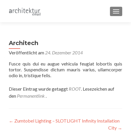
SCHALT
Architech
Veröffentlicht am
24. Dezember 2014
Fusce quis dui eu augue vehicula feugiat lobortis quis
tortor. Suspendisse dictum mauris varius, ullamcorper
odio in, tristique felis.
Dieser Eintrag wurde getaggt
ROOT
. Lesezeichen auf
den
Permanentlink
.
Beitragsnavigation
←
Zumtobel Lighting – SLOTLIGHT Infinity Installation
City
→