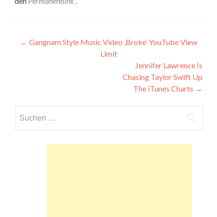
den
Permanentlink
.
Beitragsnavigation
←
Gangnam Style Music Video ‚Broke‘ YouTube View
Limit
Jennifer Lawrence Is
Chasing Taylor Swift Up
The iTunes Charts
→
Suchen
nach: