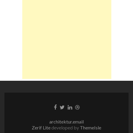
Facebook-
Twitter-
LinkedIn-
Dribble-
Link
Link
Link
Link
architektur.email
Zerif Lite
developed by
ThemeIsle