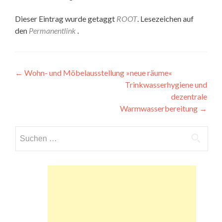
Dieser Eintrag wurde getaggt
ROOT
. Lesezeichen auf
den
Permanentlink
.
Beitragsnavigation
←
Wohn- und Möbelausstellung »neue räume«
Trinkwasserhygiene und
dezentrale
Warmwasserbereitung
→
Suchen
nach: