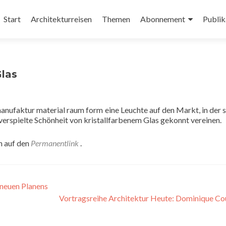
Zum
Inhalt
Start
Architekturreisen
Themen
Abonnement
Publik
springen
las
nufaktur material raum form eine Leuchte auf den Markt, in der s
verspielte Schönheit von kristallfarbenem Glas gekonnt vereinen.
n auf den
Permanentlink
.
neuen Planens
Vortragsreihe Architektur Heute: Dominique C