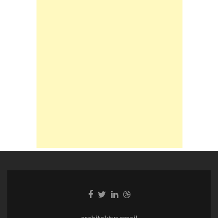
Facebook-
Twitter-
LinkedIn-
Dribble-
Link
Link
Link
Link
architektur.email