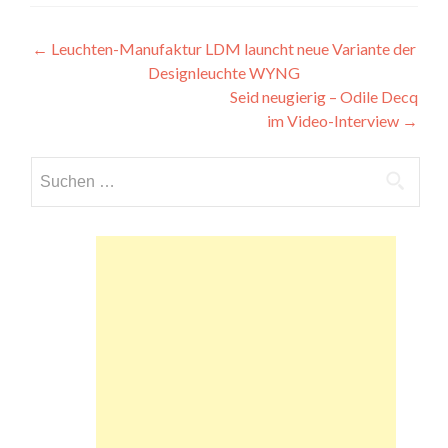
Beitragsnavigation
←
Leuchten-Manufaktur LDM launcht neue Variante der
Designleuchte WYNG
Seid neugierig – Odile Decq
im Video-Interview
→
Suchen
nach: