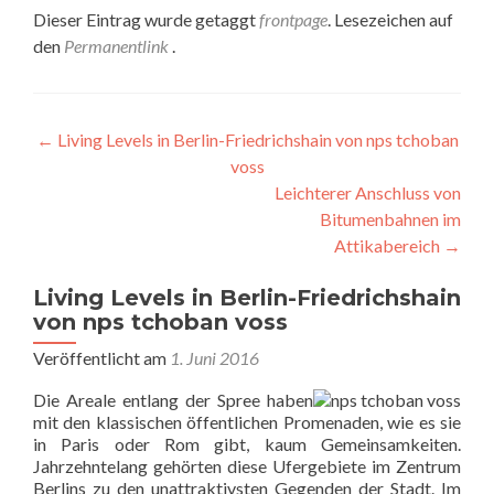
Dieser Eintrag wurde getaggt
frontpage
. Lesezeichen auf
den
Permanentlink
.
Beitragsnavigation
←
Living Levels in Berlin-Friedrichshain von nps tchoban
voss
Leichterer Anschluss von
Bitumenbahnen im
Attikabereich
→
Living Levels in Berlin-Friedrichshain
von nps tchoban voss
Veröffentlicht am
1. Juni 2016
Die Areale entlang der Spree haben
mit den klassischen öffentlichen Promenaden, wie es sie
in Paris oder Rom gibt, kaum Gemeinsamkeiten.
Jahrzehntelang gehörten diese Ufergebiete im Zentrum
Berlins zu den unattraktivsten Gegenden der Stadt. Im