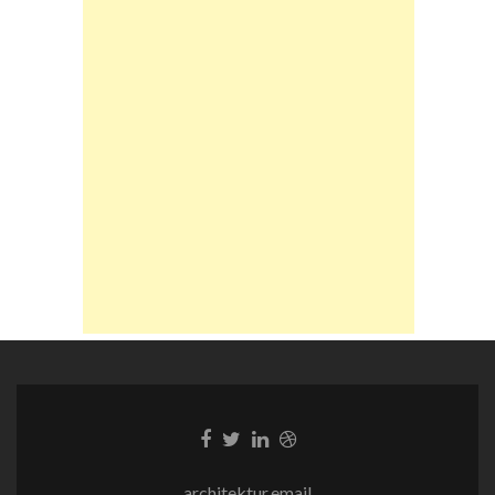
Facebook-
Twitter-
LinkedIn-
Dribble-
Link
Link
Link
Link
architektur.email