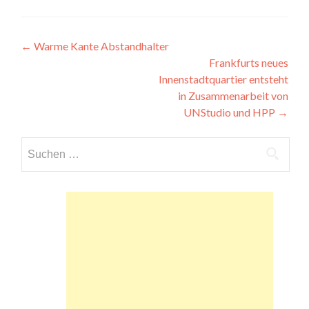
Beitragsnavigation
←
Warme Kante Abstandhalter
Frankfurts neues
Innenstadtquartier entsteht
in Zusammenarbeit von
UNStudio und HPP
→
Suchen
nach: