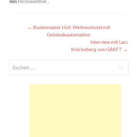
den
Permanentlink
.
Beitragsnavigation
←
Bodenmaiser Hof: Wellnesshotel mit
Gebäudeautomation
Interview mit Lars
Krückeberg von GRAFT
→
Suchen
nach: