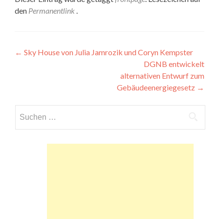
den
Permanentlink
.
Beitragsnavigation
←
Sky House von Julia Jamrozik und Coryn Kempster
DGNB entwickelt
alternativen Entwurf zum
Gebäudeenergiegesetz
→
Suchen
nach: