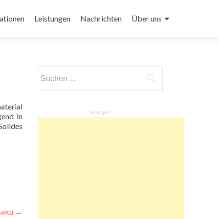
ationen
Leistungen
Nachrichten
Über uns
Suchen
nach:
Anzeigen
gend in
olides
 Baku
→