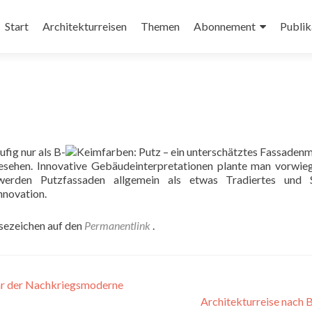
Zum
Inhalt
Start
Architekturreisen
Themen
Abonnement
Publik
springen
fig nur als B-
esehen. Innovative Gebäudeinterpretationen plante man vorwie
erden Putzfassaden allgemein als etwas Tradiertes und S
nnovation.
esezeichen auf den
Permanentlink
.
ar der Nachkriegsmoderne
Architekturreise nach