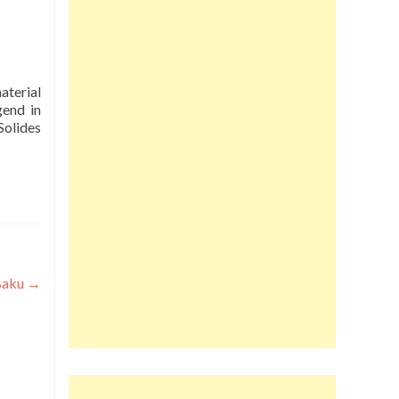
gend in
olides
 Baku
→