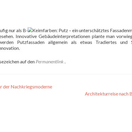
fig nur als B-
esehen. Innovative Gebäudeinterpretationen plante man vorwie
erden Putzfassaden allgemein als etwas Tradiertes und S
nnovation.
esezeichen auf den
Permanentlink
.
ar der Nachkriegsmoderne
Architekturreise nach