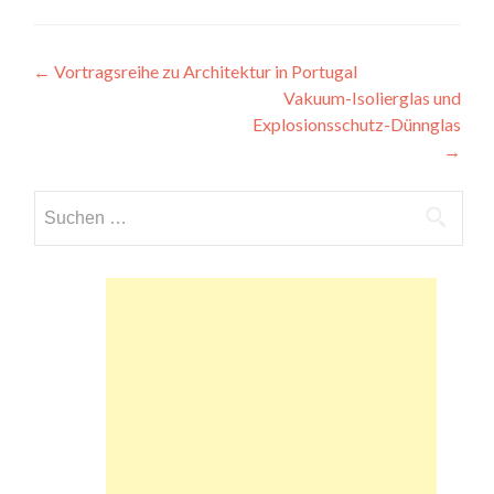
Beitragsnavigation
←
Vortragsreihe zu Architektur in Portugal
Vakuum-Isolierglas und
Explosionsschutz-Dünnglas
→
Suchen
nach: