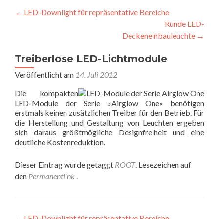
Beitragsnavigation
←
LED-Downlight für repräsentative Bereiche
Runde LED-
Deckeneinbauleuchte
→
Treiberlose LED-Lichtmodule
Veröffentlicht am
14. Juli 2012
Die kompakten
LED-Module der Serie »Airglow One« benötigen
erstmals keinen zusätzlichen Treiber für den Betrieb. Für
die Herstellung und Gestaltung von Leuchten ergeben
sich daraus größtmögliche Designfreiheit und eine
deutliche Kostenreduktion.
Dieser Eintrag wurde getaggt
ROOT
. Lesezeichen auf
den
Permanentlink
.
←
LED-Downlight für repräsentative Bereiche