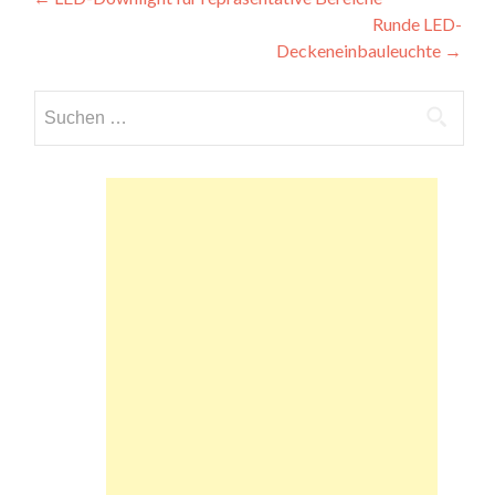
Beitragsnavigation
Runde LED-
Deckeneinbauleuchte
→
Suchen
nach: