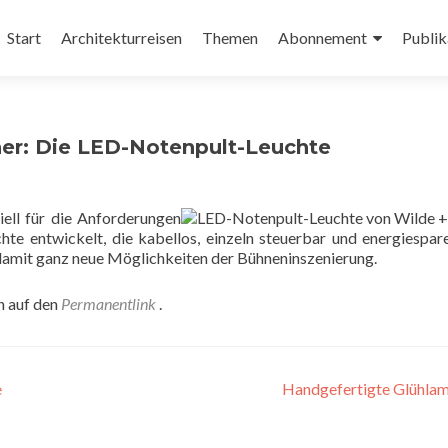
Zum
Inhalt
Start
Architekturreisen
Themen
Abonnement
Publik
springen
ner: Die LED-Notenpult-Leuchte
ell für die Anforderungen
e entwickelt, die kabellos, einzeln steuerbar und energiespare
 damit ganz neue Möglichkeiten der Bühneninszenierung.
n auf den
Permanentlink
.
e
Handgefertigte Glühla