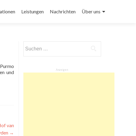
ationen
Leistungen
Nachrichten
Über uns
Suchen
nach:
Anzeigen
men und
Hof van
yden
→