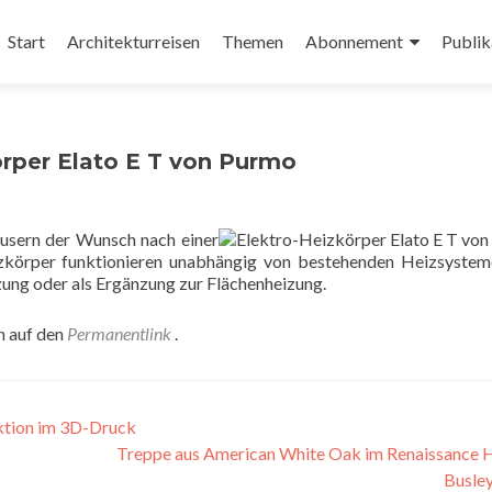
Zum
Inhalt
Start
Architekturreisen
Themen
Abonnement
Publik
springen
rper Elato E T von Purmo
äusern der Wunsch nach einer
izkörper funktionieren unabhängig von bestehenden Heizsyste
zung oder als Ergänzung zur Flächenheizung.
n auf den
Permanentlink
.
ktion im 3D-Druck
Treppe aus American White Oak im Renaissance 
Busle