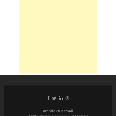
Facebook-
Twitter-
LinkedIn-
Dribble-
Link
Link
Link
Link
architektur.email
Zerif Lite
developed by
ThemeIsle