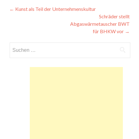
Beitragsnavigation
←
Kunst als Teil der Unternehmenskultur
Schräder stellt
Abgaswärmetauscher BWT
für BHKW vor
→
Suchen
nach: