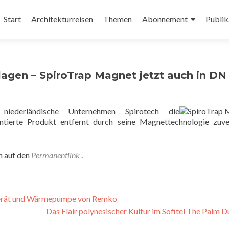
Zum
Inhalt
Start
Architekturreisen
Themen
Abonnement
Publik
springen
agen – SpiroTrap Magnet jetzt auch in DN
ederländische Unternehmen Spirotech die
ntierte Produkt entfernt durch seine Magnettechnologie zuve
n auf den
Permanentlink
.
gerät und Wärmepumpe von Remko
Das Flair polynesischer Kultur im Sofitel The Palm 