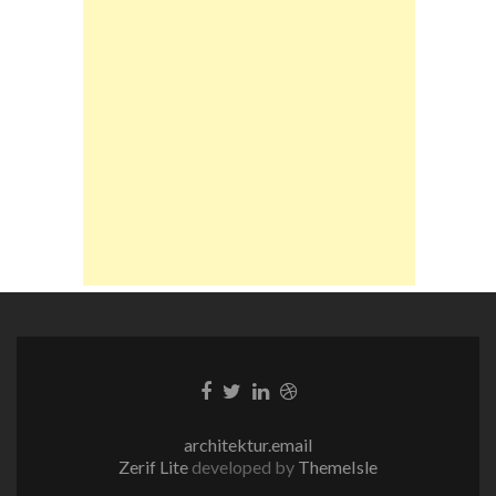
Facebook-
Twitter-
LinkedIn-
Dribble-
Link
Link
Link
Link
architektur.email
Zerif Lite
developed by
ThemeIsle