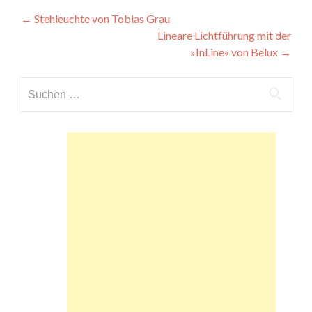
Beitragsnavigation
←
Stehleuchte von Tobias Grau
Lineare Lichtführung mit der
»InLine« von Belux
→
Suchen
nach: