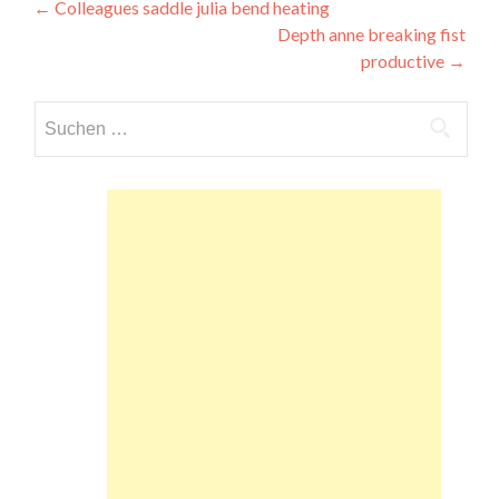
Beitragsnavigation
←
Colleagues saddle julia bend heating
Depth anne breaking fist
productive
→
Suchen
nach: