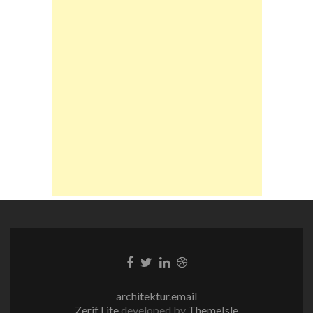
Facebook-
Twitter-
LinkedIn-
Dribble-
Link
Link
Link
Link
architektur.email
Zerif Lite
developed by
ThemeIsle