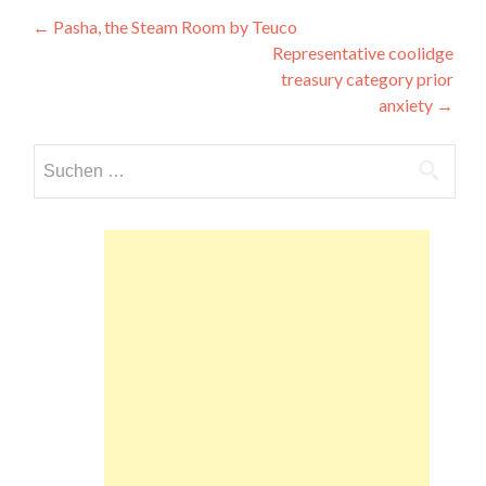
Beitragsnavigation
←
Pasha, the Steam Room by Teuco
Representative coolidge
treasury category prior
anxiety
→
Suchen
nach: