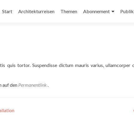
Zum
Inhalt
Start
Architekturreisen
Themen
Abonnement
Publik
springen
tis quis tortor. Suspendisse dictum mauris varius, ullamcorper o
n auf den
Permanentlink
.
llation