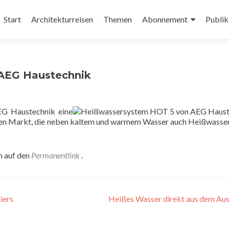
Zum
Inhalt
Start
Architekturreisen
Themen
Abonnement
Publik
springen
AEG Haustechnik
G Haustechnik eine
den Markt, die neben kaltem und warmem Wasser auch Heißwasser
n auf den
Permanentlink
.
iers
Heißes Wasser direkt aus dem Au