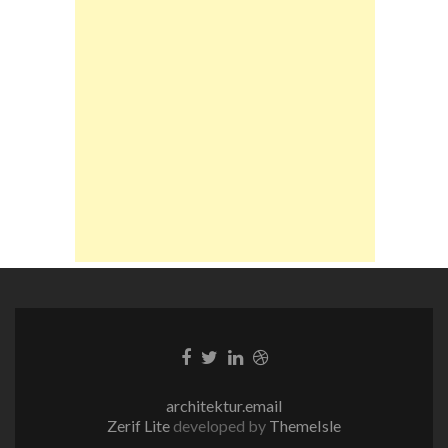
Facebook-
Twitter-
LinkedIn-
Dribble-
Link
Link
Link
Link
architektur.email
Zerif Lite
developed by
ThemeIsle