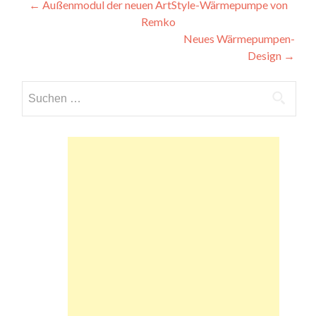
Beitragsnavigation
←
Außenmodul der neuen ArtStyle-Wärmepumpe von
Remko
Neues Wärmepumpen-
Design
→
Suchen
nach: