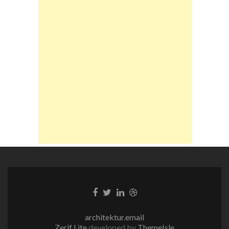
Facebook-
Twitter-
LinkedIn-
Dribble-
Link
Link
Link
Link
architektur.email
Zerif Lite
developed by
ThemeIsle