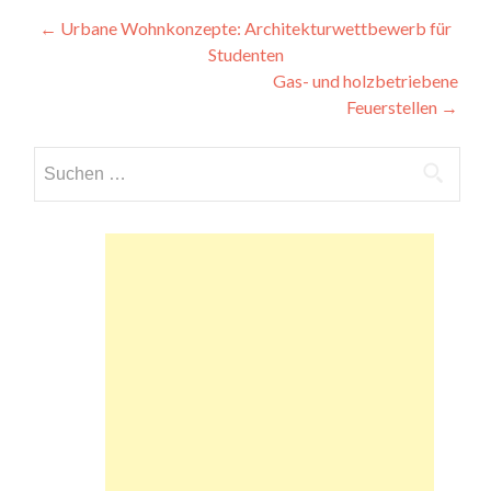
Beitragsnavigation
←
Urbane Wohnkonzepte: Architekturwettbewerb für
Studenten
Gas- und holzbetriebene
Feuerstellen
→
Suchen
nach: