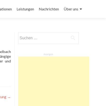
ationen
Leistungen
Nachrichten
Über uns
Suchen
nach:
Anzeigen
gängige
er und
ftung
→