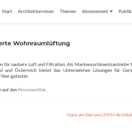
Zum
Inhalt
Start
Architekturreisen
Themen
Abonnement
Publik
springen
llierte Wohnraumlüftung
n für saubere Luft und Filtration. Als Markensortimentsanbieter f
and und Österreich bietet das Unternehmen Lösungen für Gerä
ilter getestet.
n auf den
Permanentlink
.
Haus am See von LHVH Archite