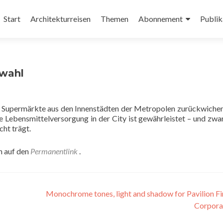
Zum
Inhalt
Start
Architekturreisen
Themen
Abonnement
Publik
springen
swahl
nd Supermärkte aus den Innenstädten der Metropolen zurückwiche
e Lebensmittelversorgung in der City ist gewährleistet – und zwa
cht trägt.
n auf den
Permanentlink
.
Monochrome tones, light and shadow for Pavilion Fi
Corpora