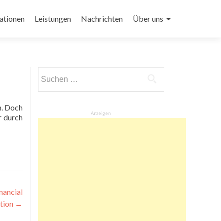
ationen
Leistungen
Nachrichten
Über uns
Suchen
nach:
n. Doch
Anzeigen
r durch
nancial
tion
→