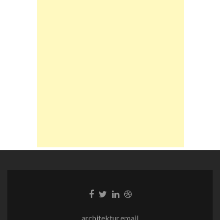
Facebook-
Twitter-
LinkedIn-
Dribble-
Link
Link
Link
Link
architektur.email