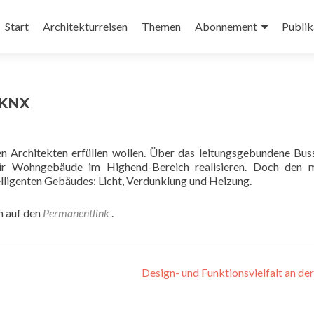
Zum
Inhalt
Start
Architekturreisen
Themen
Abonnement
Publik
springen
 KNX
n Architekten erfüllen wollen. Über das leitungsgebundene Bu
r Wohngebäude im Highend-Bereich realisieren. Doch den m
lligenten Gebäudes: Licht, Verdunklung und Heizung.
n auf den
Permanentlink
.
Design- und Funktionsvielfalt an de