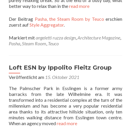
purely relaxing break. So at the end of a busy day, what
better way to relax than in the
read more
Der Beitrag
Pasha, the Steam Room by Teuco
erschien
zuerst auf
Style Aggregator
.
Markiert mit
angeletti ruzza design
,
Architecture Magazine
,
Pasha
,
Steam Room
,
Teuco
Loft ESN by Ippolito Fleitz Group
Veröffentlicht am
15. Oktober 2021
The Palmscher Park in Esslingen is a former army
barracks from the late Wilhelmine era. It was
transformed into a residential complex at the turn of the
millennium and has become a very popular residential
area thanks to its attractive hillside situation, only ten
minutes walking distance from Esslingen town centre.
When an agency moved
read more