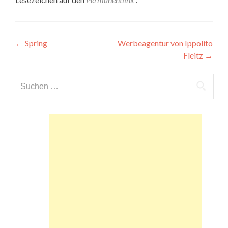
Beitragsnavigation
←
Spring
Werbeagentur von Ippolito
Fleitz
→
Suchen
nach: