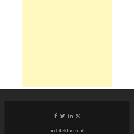
Facebook-
Twitter-
LinkedIn-
Dribble-
Link
Link
Link
Link
architektur.email